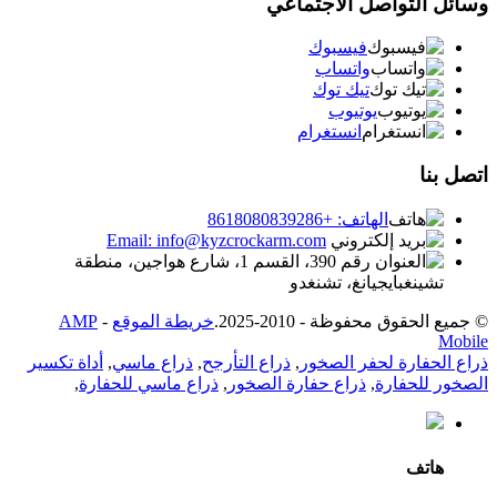
وسائل التواصل الاجتماعي
فيسبوك
واتساب
تيك توك
يوتيوب
انستغرام
اتصل بنا
الهاتف: +8618080839286
Email: info@kyzcrockarm.com
رقم 390، القسم 1، شارع هواجين، منطقة
تشينغبايجيانغ، تشنغدو
© جميع الحقوق محفوظة - 2010-2025.
خريطة الموقع
-
AMP
Mobile
ذراع الحفارة لحفر الصخور
,
ذراع التأرجح
,
ذراع ماسي
,
أداة تكسير
الصخور للحفارة
,
ذراع حفارة الصخور
,
ذراع ماسي للحفارة
,
هاتف