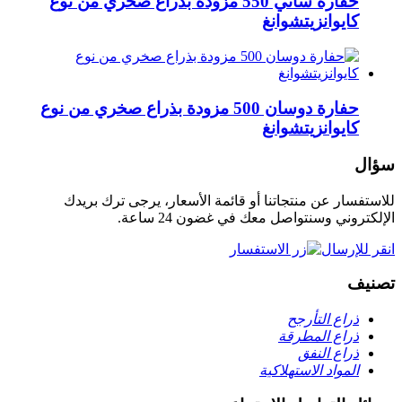
حفارة ساني 550 مزودة بذراع صخري من نوع
كايوانزيتشوانغ
حفارة دوسان 500 مزودة بذراع صخري من نوع
كايوانزيتشوانغ
سؤال
للاستفسار عن منتجاتنا أو قائمة الأسعار، يرجى ترك بريدك
الإلكتروني وسنتواصل معك في غضون 24 ساعة.
انقر للإرسال
تصنيف
ذراع التأرجح
ذراع المطرقة
ذراع النفق
المواد الاستهلاكية