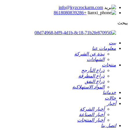
info@kyzcrockarm.com
+8618080839286
يبحث
بيت
معلومات عنا
نبذة عن الشركة
الشهادات
منتجات
ذراع التأرجح
ذراع المطرقة
ذراع النفق
المواد الاستهلاكية
خدماتنا
حالات
أخبار
أخبار الشركة
أخبار الصناعة
أخبار المنتجات
اتصل بنا