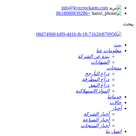
info@kyzcrockarm.com
+8618080839286
يبحث
بيت
معلومات عنا
نبذة عن الشركة
الشهادات
منتجات
ذراع التأرجح
ذراع المطرقة
ذراع النفق
المواد الاستهلاكية
خدماتنا
حالات
أخبار
أخبار الشركة
أخبار الصناعة
أخبار المنتجات
اتصل بنا