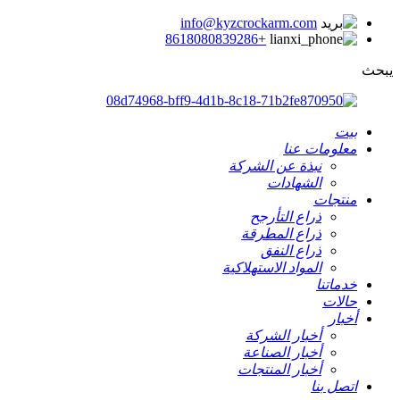
info@kyzcrockarm.com
+8618080839286
يبحث
بيت
معلومات عنا
نبذة عن الشركة
الشهادات
منتجات
ذراع التأرجح
ذراع المطرقة
ذراع النفق
المواد الاستهلاكية
خدماتنا
حالات
أخبار
أخبار الشركة
أخبار الصناعة
أخبار المنتجات
اتصل بنا