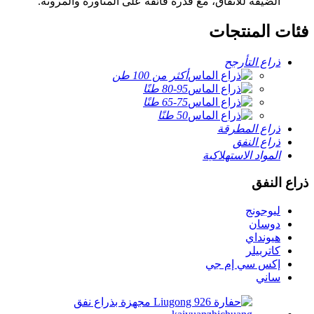
الضيقة للأنفاق، مع قدرة فائقة على المناورة والمرونة.
فئات المنتجات
ذراع التأرجح
أكثر من 100 طن
80-95 طنًا
65-75 طنًا
50 طنًا
ذراع المطرقة
ذراع النفق
المواد الاستهلاكية
ذراع النفق
ليوجونج
دوسان
هيونداي
كاتربيلر
إكس سي إم جي
ساني