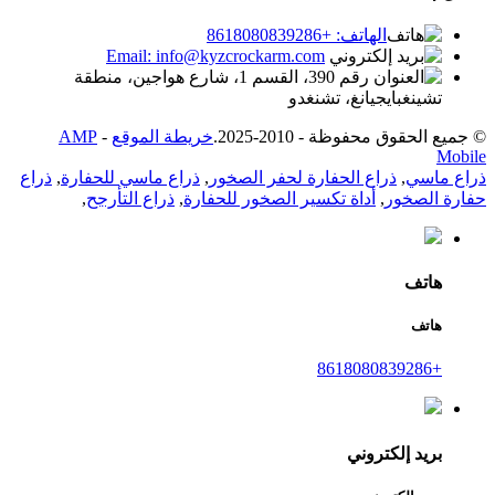
الهاتف: +8618080839286
Email: info@kyzcrockarm.com
رقم 390، القسم 1، شارع هواجين، منطقة
تشينغبايجيانغ، تشنغدو
© جميع الحقوق محفوظة - 2010-2025.
خريطة الموقع
-
AMP
Mobile
ذراع ماسي
,
ذراع الحفارة لحفر الصخور
,
ذراع ماسي للحفارة
,
ذراع
حفارة الصخور
,
أداة تكسير الصخور للحفارة
,
ذراع التأرجح
,
هاتف
هاتف
+8618080839286
بريد إلكتروني