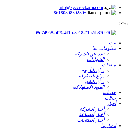
info@kyzcrockarm.com
+8618080839286
يبحث
بيت
معلومات عنا
نبذة عن الشركة
الشهادات
منتجات
ذراع التأرجح
ذراع المطرقة
ذراع النفق
المواد الاستهلاكية
خدماتنا
حالات
أخبار
أخبار الشركة
أخبار الصناعة
أخبار المنتجات
اتصل بنا