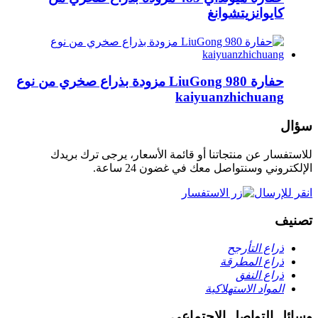
كايوانزيتشوانغ
حفارة LiuGong 980 مزودة بذراع صخري من نوع
kaiyuanzhichuang
سؤال
للاستفسار عن منتجاتنا أو قائمة الأسعار، يرجى ترك بريدك
الإلكتروني وسنتواصل معك في غضون 24 ساعة.
انقر للإرسال
تصنيف
ذراع التأرجح
ذراع المطرقة
ذراع النفق
المواد الاستهلاكية
وسائل التواصل الاجتماعي