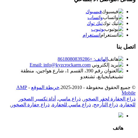
فيسبوك
واتساب
تيك توك
يوتيوب
انستغرام
اتصل بنا
الهاتف: +8618080839286
Email: info@kyzcrockarm.com
رقم 390، القسم 1، شارع هواجين، منطقة
تشينغبايجيانغ، تشنغدو
© جميع الحقوق محفوظة - 2010-2025.
خريطة الموقع
-
AMP
Mobile
ذراع الحفارة لحفر الصخور
,
ذراع ماسي
,
أداة تكسير الصخور
للحفارة
,
ذراع التأرجح
,
ذراع ماسي للحفارة
,
ذراع حفارة الصخور
,
هاتف