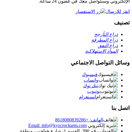
الإلكتروني وسنتواصل معك في غضون 24 ساعة.
انقر للإرسال
تصنيف
ذراع التأرجح
ذراع المطرقة
ذراع النفق
المواد الاستهلاكية
وسائل التواصل الاجتماعي
فيسبوك
واتساب
تيك توك
يوتيوب
انستغرام
اتصل بنا
الهاتف: +8618080839286
Email: info@kyzcrockarm.com
رقم 390، القسم 1، شارع هواجين، منطقة