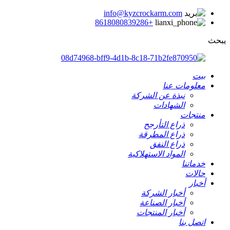
info@kyzcrockarm.com
+8618080839286
يبحث
بيت
معلومات عنا
نبذة عن الشركة
الشهادات
منتجات
ذراع التأرجح
ذراع المطرقة
ذراع النفق
المواد الاستهلاكية
خدماتنا
حالات
أخبار
أخبار الشركة
أخبار الصناعة
أخبار المنتجات
اتصل بنا