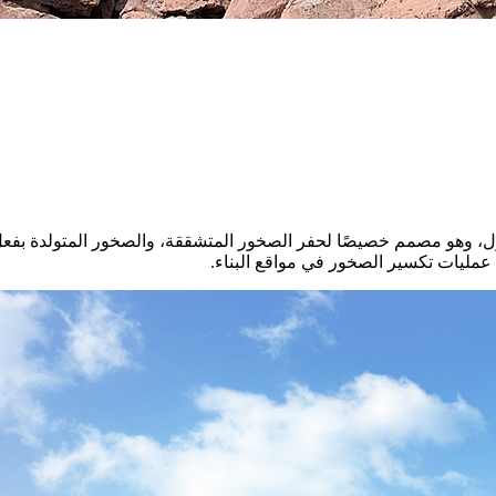
زل، وهو مصمم خصيصًا لحفر الصخور المتشققة، والصخور المتولدة بفعل
عمليات تكسير الصخور في مواقع البناء.