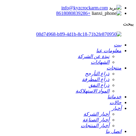
info@kyzcrockarm.com
+8618080839286
يبحث
بيت
معلومات عنا
نبذة عن الشركة
الشهادات
منتجات
ذراع التأرجح
ذراع المطرقة
ذراع النفق
المواد الاستهلاكية
خدماتنا
حالات
أخبار
أخبار الشركة
أخبار الصناعة
أخبار المنتجات
اتصل بنا