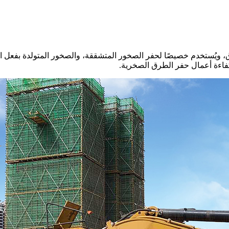
، ويُستخدم خصيصًا لحفر الصخور المتشققة، والصخور المتولدة بفعل ا
كفاءة أعمال حفر الطرق الصخرية.