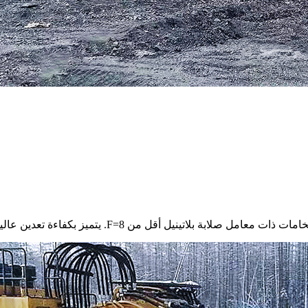
نيل أقل من F=8. يتميز بكفاءة تعدين عالية ومعدل فشل منخفض.