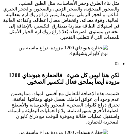
مثل بناء الطرق وحفر الأساسات، مثل الطين الصلب،
والصخور المتجوّية، والصخر الزيتي، والصخور، والحجر الجيري
الناعم، والحجر الرملي، وغيرها. يتميز ذراع روك آرم بفعاليته
العالية، وقوة معداته، وانخفاض معدل أعطاله، وكفاءته العالية
في استهلاك الطاقة مقارنةً بمطارق التكسير، بالإضافة إلى
انخفاض مستوى الضوضاء. يُعدّ ذراع روك آرم الخيار الأمثل
للمعدات التي لا تتطلب التفجير.
02
لكن هذا ليس كل شيء - فالحفارة هيونداي 1200
مزودة أيضاً بملحق فعال لتكسير الصخور.
صُممت هذه الإضافة للتعامل مع أقسى المواد، مما يضمن
عدم وجود أي عوائق أمامك. بفضل قوتها ومتانتها الفائقة،
تخترق ذراع كايوان الصخرية الصخور والخرسانة والأسطح
الصلبة الأخرى بسهولة تامة. ودّع العمليات البطيئة والمملة،
واستقبل عمليات فعّالة وموفرة للوقت مع ذراع كايوان
الصخرية للحفارة.