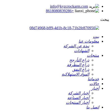
info@kyzcrockarm.com
+8618080839286
يبحث
بيت
معلومات عنا
نبذة عن الشركة
الشهادات
منتجات
ذراع التأرجح
ذراع المطرقة
ذراع النفق
المواد الاستهلاكية
خدماتنا
حالات
أخبار
أخبار الشركة
أخبار الصناعة
أخبار المنتجات
اتصل بنا