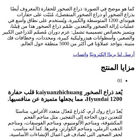
كما هو موضح في الصورة: ذراع الصخور للحفارة (المعروف أيضًا
بذراع الصخور أو ذراع الصخور المنفصل)، مُثبّت على حفارات
هيونداي 1200 المتوسطة والكبيرة، ويُستخدم على نطاق واسع في
عمليات إزالة الصخور والتعدين. صُمّم ذراع الصخور هذا من قِبلنا،
ويتميز بخصائص تصميمية تشمل: عزم دوران مُصمّم للذراعين الكبير
والصغير، وأسطوانات هيدروليكية كبيرة، ومحددات، وخطافات فك
متينة. يتواجد عملاؤنا في أكثر من 5000 منطقة حول العالم.
أرسل لنا بريدًا إلكترونيًا
واتساب
مزايا المنتج
01
يُعد ذراع الصخور kaiyuanzhichuang قلب حفارة
Hyundai 1200، مما يجعلها متميزة عن منافسيها.
يُعدّ ذراع روك آرم، كذراع مُعدّل متعدد الأغراض، مناسبًا
للتعدين دون الحاجة إلى التفجير، مثل مناجم الفحم
المكشوفة، ومناجم الألومنيوم، ومناجم الفوسفات، ومناجم
الذهب الرملي، ومناجم الكوارتز، وغيرها. كما أنه مناسب
لحفر الصخور التي تُصادف في أعمال الإنشاءات الأساسية،