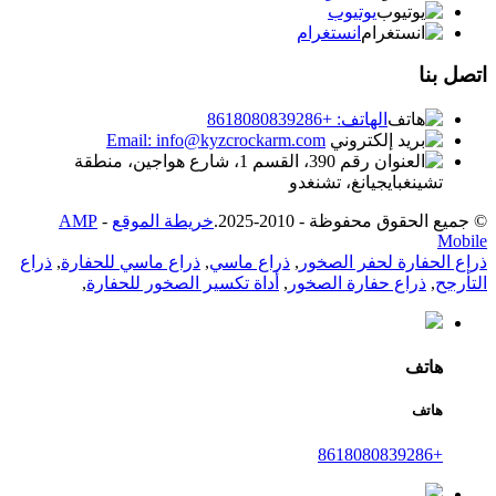
يوتيوب
انستغرام
اتصل بنا
الهاتف: +8618080839286
Email: info@kyzcrockarm.com
رقم 390، القسم 1، شارع هواجين، منطقة
تشينغبايجيانغ، تشنغدو
© جميع الحقوق محفوظة - 2010-2025.
خريطة الموقع
-
AMP
Mobile
ذراع الحفارة لحفر الصخور
,
ذراع ماسي
,
ذراع ماسي للحفارة
,
ذراع
التأرجح
,
ذراع حفارة الصخور
,
أداة تكسير الصخور للحفارة
,
هاتف
هاتف
+8618080839286