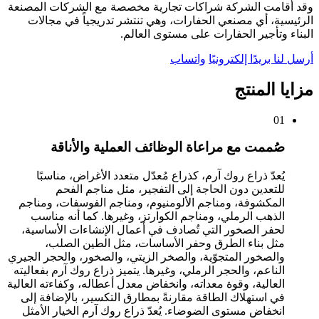
وقد أقامت الشركة شراكات تجارية مخصصة مع الشركات المصنعة
الرئيسية، أي مصنعي الحفارات، وهي تنتشر تدريجياً في مجالات
البناء وتأجير الحفارات على مستوى العالم.
أرسل لنا بريدًا إلكترونيًا
واتساب
مزايا المنتج
01
صُممت مع مراعاة الوظائف العملية والأناقة
يُعدّ ذراع روك آرم، كذراع مُعدّل متعدد الأغراض، مناسبًا
للتعدين دون الحاجة إلى التفجير، مثل مناجم الفحم
المكشوفة، ومناجم الألومنيوم، ومناجم الفوسفات، ومناجم
الذهب الرملي، ومناجم الكوارتز، وغيرها. كما أنه مناسب
لحفر الصخور التي تُصادف في أعمال الإنشاءات الأساسية،
مثل بناء الطرق وحفر الأساسات، مثل الطين الصلب،
والصخور المتجوّية، والصخر الزيتي، والصخور، والحجر الجيري
الناعم، والحجر الرملي، وغيرها. يتميز ذراع روك آرم بفعاليته
العالية، وقوة معداته، وانخفاض معدل أعطاله، وكفاءته العالية
في استهلاك الطاقة مقارنةً بمطارق التكسير، بالإضافة إلى
انخفاض مستوى الضوضاء. يُعدّ ذراع روك آرم الخيار الأمثل