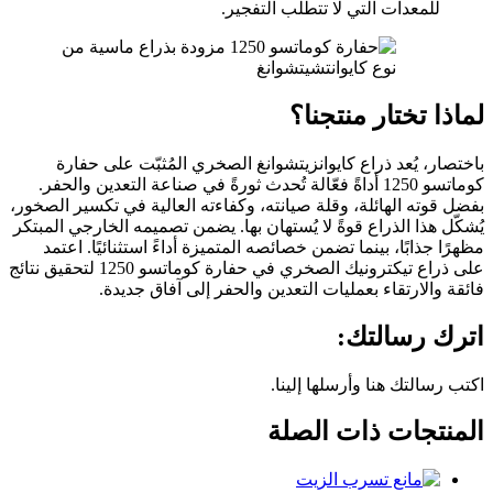
للمعدات التي لا تتطلب التفجير.
لماذا تختار منتجنا؟
باختصار، يُعد ذراع كايوانزيتشوانغ الصخري المُثبّت على حفارة
كوماتسو 1250 أداةً فعّالة تُحدث ثورةً في صناعة التعدين والحفر.
بفضل قوته الهائلة، وقلة صيانته، وكفاءته العالية في تكسير الصخور،
يُشكّل هذا الذراع قوةً لا يُستهان بها. يضمن تصميمه الخارجي المبتكر
مظهرًا جذابًا، بينما تضمن خصائصه المتميزة أداءً استثنائيًا. اعتمد
على ذراع تيكترونيك الصخري في حفارة كوماتسو 1250 لتحقيق نتائج
فائقة والارتقاء بعمليات التعدين والحفر إلى آفاق جديدة.
اترك رسالتك:
اكتب رسالتك هنا وأرسلها إلينا.
المنتجات ذات الصلة