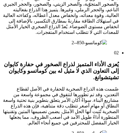
والصخور المتجوّية، والصخر الزيتي، والصخور، والحجر الجيري
الناعم، والحجر الرملي، وغيرها. يتميز هذا الذراع بفعاليته
العالية، وقوة معداته، وانخفاض معدل أعطاله، وكفاءته العالية
في استهلاك الطاقة مقارنةً بمطارق التكسير، بالإضافة إلى
انخفاض مستوى الضوضاء. يُعدّ الذراع الصخري الخيار الأمثل
للمعدات التي لا تتطلب استخدام المتفجرات.
02
يُعزى الأداء المتميز لذراع الصخور في حفارة كايوان
إلى التعاون الذي لا مثيل له بين كوماتسو وكايوان
تشيتشوانغ.
صُممت هذه الذراع الصخرية للحفارة في الأصل لقطاع
التعدين، وقد تم تطويرها لتتفوق في مجموعة واسعة من
مشاريع البناء. سواءً أكان الأمر يتعلق بتطوير بنية تحتية واسعة
النطاق أو مهام أصغر تتطلب دقة متناهية، فإن هذه الذراع
الصخرية تُثبت أنها الحل الأمثل. يضمن تصميمها المتين وتقنيتها
المتطورة أداءً طويل الأمد في أصعب الظروف، مما يجعلها
الخيار المفضل للمحترفين في جميع أنحاء العالم.