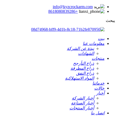
info@kyzcrockarm.com
+8618080839286
يبحث
بيت
معلومات عنا
نبذة عن الشركة
الشهادات
منتجات
ذراع التأرجح
ذراع المطرقة
ذراع النفق
المواد الاستهلاكية
خدماتنا
حالات
أخبار
أخبار الشركة
أخبار الصناعة
أخبار المنتجات
اتصل بنا