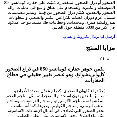
الصخور أو ذراع الصخور المنفصل)، مُثبّت على حفارة كوماتسو 850
المتوسطة والكبيرة، ويُستخدم على نطاق واسع في عمليات إزالة
الصخور والتعدين. صُمّم ذراع الصخور من قِبلنا، ويتميز بتصميمات
تشمل: عزم دوران مُصمّم للذراعين الكبير والصغير، وأسطوانات
هيدروليكية كبيرة، ومحددات، وخطافات فك متينة. يتواجد عملاؤنا
في أكثر من 5000 منطقة حول العالم.
أرسل لنا بريدًا إلكترونيًا
واتساب
مزايا المنتج
01
يكمن جوهر حفارة كوماتسو 850 في ذراع الصخور
كايوانزيتشوانغ، وهو عنصر تغيير حقيقي في قطاع
الحفارات.
يُعدّ ذراع كايوان الصخري، كذراع مُعدّل متعدد الأغراض،
مناسبًا للتعدين دون استخدام المتفجرات، مثل مناجم الفحم
المكشوفة، ومناجم الألومنيوم، ومناجم الفوسفات، ومناجم
الذهب الرملي، ومناجم الكوارتز، وغيرها. كما أنه مناسب
لحفر الصخور التي تُصادف في أعمال الإنشاءات الأساسية،
مثل بناء الطرق وحفر الأساسات، مثل الطين الصلب،