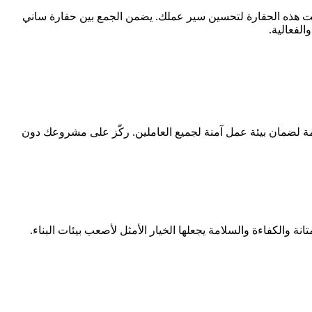
 305. بفضل ميزاتها القوية وتقنياتها المتطورة، صُممت هذه الحفارة لتحسين سير عملك. يضمن الجمع بين حفارة ساني
لامة لضمان بيئة عمل آمنة لجميع العاملين. ركّز على مشروعك دون
مة والمتانة والكفاءة والسلامة يجعلها الخيار الأمثل لأصعب بيئات البناء.