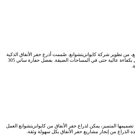
وانزيتشوانغ، من تطوير شركة كايوانزيتشوانغ. صُممت أذرع حفر الأنفاق الذكية
خصيصًا للعمل في أقسى بيئات البناء، كالأنفاق. الذراع مصنوعة من صفائح فولاذية عالية الجودة، بتصميم علمي ومنطقي، ما يُمكّنها من العمل بكفاءة عالية حتى في المساحات الضيقة. بفضل حفارة ساني 305
.
 تصميمها المتميز، يمكن لذراع حفر الأنفاق من كايوانزيتشوانغ العمل
ذه الذراع من إنجاز مشاريع حفر الأنفاق بكل سهولة وثقة.