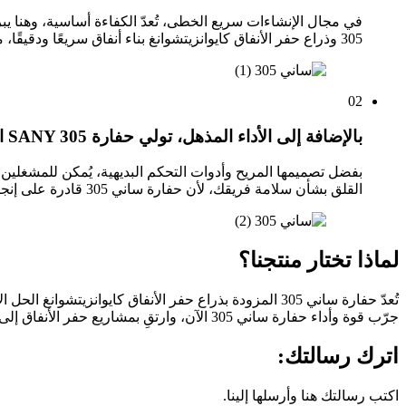
305 وذراع حفر الأنفاق كايوانزيتشوانغ بناء أنفاق سريعًا ودقيقًا، مما يوفر لك وقتًا وموارد ثمينة. ودّع العمليات المطوّلة، ورحّب بالكفاءة والفعالية.
02
بالإضافة إلى الأداء المذهل، تولي حفارة SANY 305 الأولوية أيضًا لراحة المشغل وسلامته.
بفضل تصميمها المريح وأدوات التحكم البديهية، يُمكن للمشغلين
القلق بشأن سلامة فريقك، لأن حفارة ساني 305 قادرة على إنجاز كل شيء.
لماذا تختار منتجنا؟
تُعدّ حفارة ساني 305 المزودة بذراع حفر الأنفاق كايوانز
جرّب قوة وأداء حفارة ساني 305 الآن، وارتقِ بمشاريع حفر الأنفاق إلى آفاق جديدة.
اترك رسالتك:
اكتب رسالتك هنا وأرسلها إلينا.