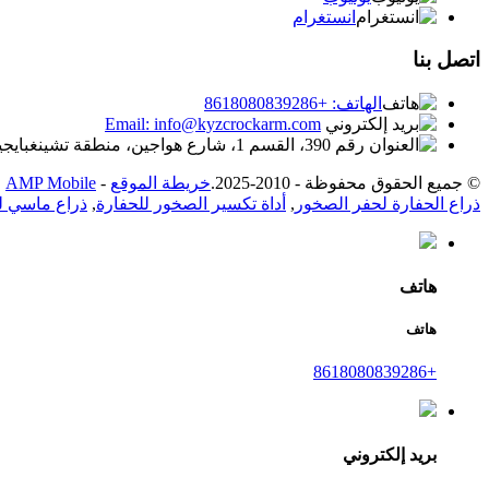
انستغرام
اتصل بنا
الهاتف: +8618080839286
Email: info@kyzcrockarm.com
رقم 390، القسم 1، شارع هواجين، منطقة تشينغبايجيانغ، تشنغدو
© جميع الحقوق محفوظة - 2010-2025.
خريطة الموقع
-
AMP Mobile
ذراع الحفارة لحفر الصخور
,
أداة تكسير الصخور للحفارة
,
ذراع ماسي ل
هاتف
هاتف
+8618080839286
بريد إلكتروني