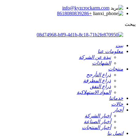
info@kyzcrockarm.com
+8618080839286
يبحث
بيت
معلومات عنا
نبذة عن الشركة
الشهادات
منتجات
ذراع التأرجح
ذراع المطرقة
ذراع النفق
المواد الاستهلاكية
خدماتنا
حالات
أخبار
أخبار الشركة
أخبار الصناعة
أخبار المنتجات
اتصل بنا