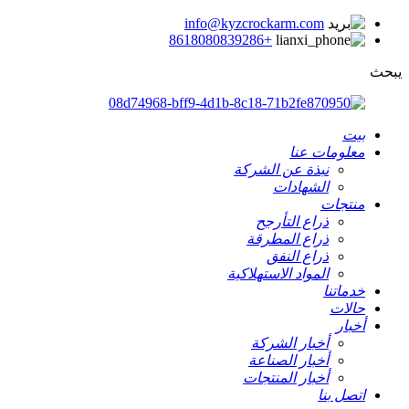
info@kyzcrockarm.com
+8618080839286
يبحث
بيت
معلومات عنا
نبذة عن الشركة
الشهادات
منتجات
ذراع التأرجح
ذراع المطرقة
ذراع النفق
المواد الاستهلاكية
خدماتنا
حالات
أخبار
أخبار الشركة
أخبار الصناعة
أخبار المنتجات
اتصل بنا