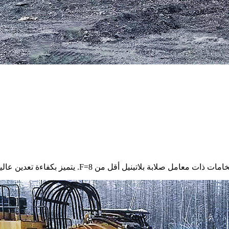
نيل أقل من F=8. يتميز بكفاءة تعدين عالية ومعدل فشل منخفض.