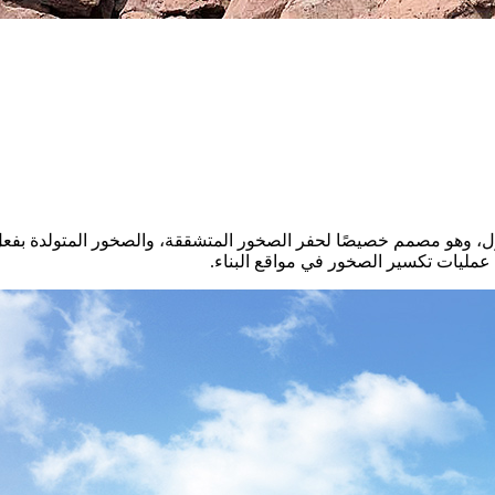
زل، وهو مصمم خصيصًا لحفر الصخور المتشققة، والصخور المتولدة بفعل
عمليات تكسير الصخور في مواقع البناء.