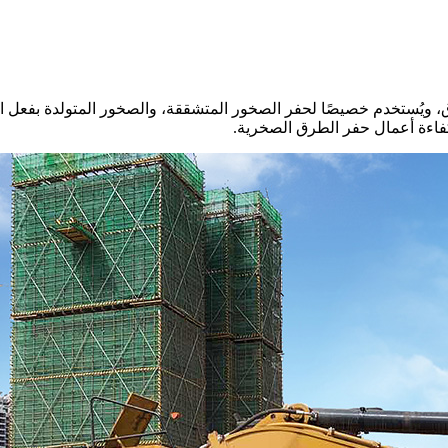
، ويُستخدم خصيصًا لحفر الصخور المتشققة، والصخور المتولدة بفعل ا
كفاءة أعمال حفر الطرق الصخرية.