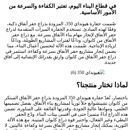
في قطاع البناء اليوم، تعتبر الكفاءة والسرعة من
الأمور الأساسية.
صُممت حفارة هيونداي 350، المزودة بذراع حفر أنفاق ذكية،
وفقًا لهذه المبادئ. تستخدم الحفارة الميزات المتقدمة لذراع
حفر الأنفاق لإنجاز مهام بناء الأنفاق بسرعة. مع ذراع حفر
الأنفاق من كايوان، وداعًا لفترات المشاريع الطويلة، وداعًا
لزيادة الإنتاجية. صُممت هذه الآلة لتحسين أعمال البناء، مما
يضمن إنجاز مشاريع حفر الأنفاق بسرعة وكفاءة. استثمر في
ذراع حفر الأنفاق من كايوان وارتقِ بقدراتك الإنشائية إلى آفاق
جديدة.
لماذا تختار منتجنا؟
باختصار، تُعدّ حفارة هيونداي 350 المزودة بذراع حفر الأنفاق المبتكر
من كايوان تشيتشوانغ حلاً ثورياً لمشاريع بناء الأنفاق. بفضل تصميمها
العلمي، وموادها عالية الجودة، وقدرتها الفائقة على المناورة، تضمن
هذه الذراع أداءً متميزاً حتى في أقسى بيئات البناء. ودّع الحفر
البطيء وغير الفعال، واختبر قوة ذراع كايوان المتينة. مع هذه الآلة
الثورية، يمكنك إنجاز مشاريع حفر الأنفاق بسرعة وكفاءة عاليتين. لا