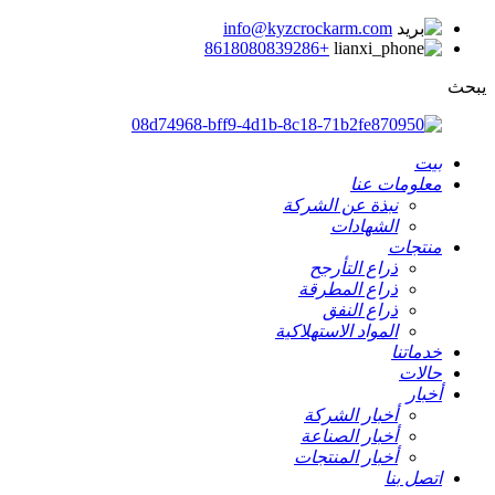
info@kyzcrockarm.com
+8618080839286
يبحث
بيت
معلومات عنا
نبذة عن الشركة
الشهادات
منتجات
ذراع التأرجح
ذراع المطرقة
ذراع النفق
المواد الاستهلاكية
خدماتنا
حالات
أخبار
أخبار الشركة
أخبار الصناعة
أخبار المنتجات
اتصل بنا