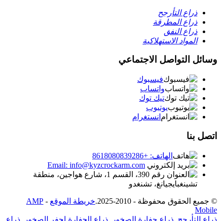
ذراع التأرجح
ذراع المطرقة
ذراع النفق
المواد الاستهلاكية
وسائل التواصل الاجتماعي
فيسبوك
واتساب
تيك توك
يوتيوب
انستغرام
اتصل بنا
الهاتف: +8618080839286
Email: info@kyzcrockarm.com
رقم 390، القسم 1، شارع هواجين، منطقة
تشينغبايجيانغ، تشنغدو
© جميع الحقوق محفوظة - 2010-2025.
خريطة الموقع
-
AMP
Mobile
ذراع التأرجح
,
ذراع حفارة الصخور
,
ذراع الحفارة لحفر الصخور
,
ذراع