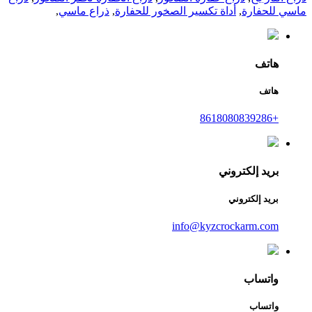
ماسي للحفارة
,
أداة تكسير الصخور للحفارة
,
ذراع ماسي
,
هاتف
هاتف
+8618080839286
بريد إلكتروني
بريد إلكتروني
info@kyzcrockarm.com
واتساب
واتساب