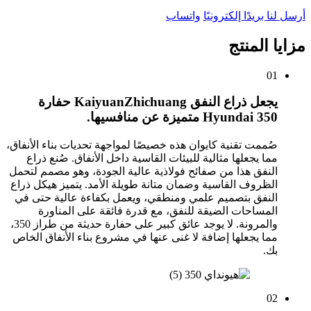
أرسل لنا بريدًا إلكترونيًا
واتساب
مزايا المنتج
01
يجعل ذراع النفق KaiyuanZhichuang حفارة
Hyundai 350 متميزة عن منافسيها.
صُممت تقنية كايوان هذه خصيصًا لمواجهة تحديات بناء الأنفاق،
مما يجعلها مثالية للبيئات القاسية داخل الأنفاق. صُنع ذراع
النفق هذا من صفائح فولاذية عالية الجودة، وهو مصمم لتحمل
الظروف القاسية وضمان متانة طويلة الأمد. يتميز هيكل ذراع
النفق بتصميم علمي ومنطقي، ويعمل بكفاءة عالية حتى في
المساحات الضيقة للنفق، مع قدرة فائقة على المناورة
والمرونة. لا يوجد عائق كبير على حفارة حديثة من طراز 350،
مما يجعلها إضافة لا غنى عنها في مشروع بناء الأنفاق الخاص
بك.
02