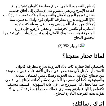
يُحسّن التصميم العلمي لذراع مطرقة كايوان تشيتشوانغ
كفاءة الإنتاج ويرتقي بمشروعك الإنشائي إلى آفاق جديدة.
بفضل توزيع الوزن الأمثل والتصميم المبتكر، توفر حفارة كات
352 المزودة بذراع مطرقة كايوان قوة وأداءً مذهلين، مما
يُمكّنك من إنجاز المزيد في وقت أقل. سواء كنت تهدم
المباني، أو تكسر الخرسانة، أو تحفر الأرض، فإن ذراع
المطرقة هذا هو حليفك الأمثل، إذ يمنحك الأدوات التي تحتاجها
لتحقيق النجاح.
لماذا تختار منتجنا؟
باختصار، تُعدّ حفارة كات 352 المزودة بذراع مطرقة كايوان
الاستثمار الأمثل لأي متخصص في مجال الإنشاءات. فهي مصنوعة
من صفائح فولاذية عالية الجودة وهيكل متين لضمان المتانة
والموثوقية. كما أن تصميمها العلمي يُحسّن كفاءة الإنتاج إلى أقصى
حد، مما يجعل كل مشروع بناء في غاية السهولة. اكتشف مستقبل
تكنولوجيا البناء وارتقِ بمستوى عملك مع ذراع مطرقة كايوان. لا
تفوّت هذه الفرصة النادرة للنجاح!
اترك رسالتك: