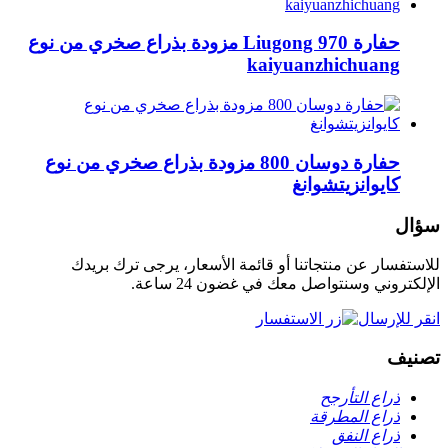
حفارة Liugong 970 مزودة بذراع صخري من نوع
kaiyuanzhichuang
حفارة دوسان 800 مزودة بذراع صخري من نوع
كايوانزيتشوانغ
سؤال
للاستفسار عن منتجاتنا أو قائمة الأسعار، يرجى ترك بريدك
الإلكتروني وسنتواصل معك في غضون 24 ساعة.
انقر للإرسال
تصنيف
ذراع التأرجح
ذراع المطرقة
ذراع النفق