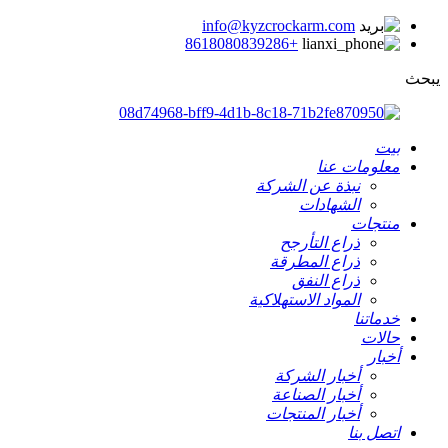
info@kyzcrockarm.com
+8618080839286
يبحث
بيت
معلومات عنا
نبذة عن الشركة
الشهادات
منتجات
ذراع التأرجح
ذراع المطرقة
ذراع النفق
المواد الاستهلاكية
خدماتنا
حالات
أخبار
أخبار الشركة
أخبار الصناعة
أخبار المنتجات
اتصل بنا