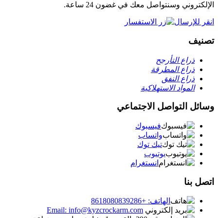
الإلكتروني وسنتواصل معك في غضون 24 ساعة.
انقر للإرسال
تصنيف
ذراع التأرجح
ذراع المطرقة
ذراع النفق
المواد الاستهلاكية
وسائل التواصل الاجتماعي
فيسبوك
واتساب
تيك توك
يوتيوب
انستغرام
اتصل بنا
الهاتف: +8618080839286
Email: info@kyzcrockarm.com