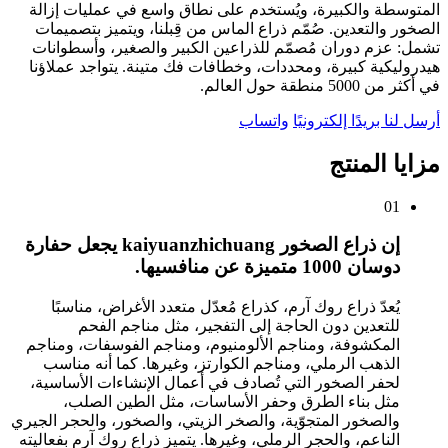
المتوسطة والكبيرة، ويُستخدم على نطاق واسع في عمليات إزالة
الصخور والتعدين. صُمّم ذراع الماس من قِبلنا، ويتميز بتصميمات
تشمل: عزم دوران مُصمّم للذراعين الكبير والصغير، وأسطوانات
هيدروليكية كبيرة، ومحددات، وخطافات فك متينة. يتواجد عملاؤنا
في أكثر من 5000 منطقة حول العالم.
أرسل لنا بريدًا إلكترونيًا
واتساب
مزايا المنتج
01
إن ذراع الصخور kaiyuanzhichuang يجعل حفارة
دوسان 1000 متميزة عن منافسيها.
يُعدّ ذراع روك آرم، كذراع مُعدّل متعدد الأغراض، مناسبًا
للتعدين دون الحاجة إلى التفجير، مثل مناجم الفحم
المكشوفة، ومناجم الألومنيوم، ومناجم الفوسفات، ومناجم
الذهب الرملي، ومناجم الكوارتز، وغيرها. كما أنه مناسب
لحفر الصخور التي تُصادف في أعمال الإنشاءات الأساسية،
مثل بناء الطرق وحفر الأساسات، مثل الطين الصلب،
والصخور المتجوّية، والصخر الزيتي، والصخور، والحجر الجيري
الناعم، والحجر الرملي، وغيرها. يتميز ذراع روك آرم بفعاليته