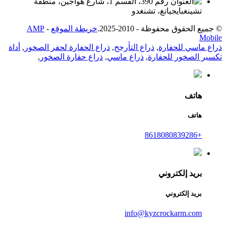
رقم 390، القسم 1، شارع هواجين، منطقة
تشينغبايجيانغ، تشنغدو
© جميع الحقوق محفوظة - 2010-2025.
خريطة الموقع
-
AMP
Mobile
ذراع ماسي للحفارة
,
ذراع التأرجح
,
ذراع الحفارة لحفر الصخور
,
أداة
تكسير الصخور للحفارة
,
ذراع ماسي
,
ذراع حفارة الصخور
,
هاتف
هاتف
+8618080839286
بريد إلكتروني
بريد إلكتروني
info@kyzcrockarm.com