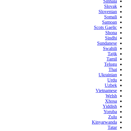
Sinhala
Slovak
Slovenian
Somali
Samoan
Scots Gaelic
Shona
Sindhi
Sundanese
Swahili
Tajik
Tamil
Telugu
Thai
Ukrainian
Urdu
Uzbek
Vietnamese
Welsh
Xhosa
Yiddish
Yoruba
Zulu
Kinyarwanda
Tatar