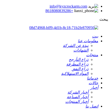
info@kyzcrockarm.com
+8618080839286
يبحث
بيت
معلومات عنا
نبذة عن الشركة
الشهادات
منتجات
ذراع التأرجح
ذراع المطرقة
ذراع النفق
المواد الاستهلاكية
خدماتنا
حالات
أخبار
أخبار الشركة
أخبار الصناعة
أخبار المنتجات
اتصل بنا