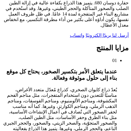
حفارة دوسان 680. يتميز هذا الذراع بكفاءة عالية في إزالة الطين
الصلب والصخور المتآكلة والحجر الطيني، وغيرها. وقد استُخدم في
مشاريع البناء غير المتفجرة لمدة 14 عامًا. في ظل ظروف العمل
نفسها، يكون أداؤه أعلى بكثير من أداء مطرقة التكسير، مع انخفاض
معدل الأعطال.
أرسل لنا بريدًا إلكترونيًا
واتساب
مزايا المنتج
01
عندما يتعلق الأمر بتكسير الصخور، يحتاج كل موقع
بناء إلى حلول موثوقة وفعالة.
يُعدّ ذراع كايوان الصخري، كذراع مُعدّل متعدد الأغراض،
مناسبًا للتعدين دون استخدام المتفجرات، مثل مناجم الفحم
المكشوفة، ومناجم الألومنيوم، ومناجم الفوسفات، ومناجم
الذهب الرملي، ومناجم الكوارتز، وغيرها. كما أنه مناسب
لحفر الصخور التي تُصادف في أعمال الإنشاءات الأساسية،
مثل بناء الطرق وحفر الأساسات، مثل الطين الصلب،
والصخور المتجوّية، والصخر الزيتي، والصخور، والحجر الجيري
الناعم، والحجر الرملي، وغيرها. يتميز هذا الذراع بفعاليته