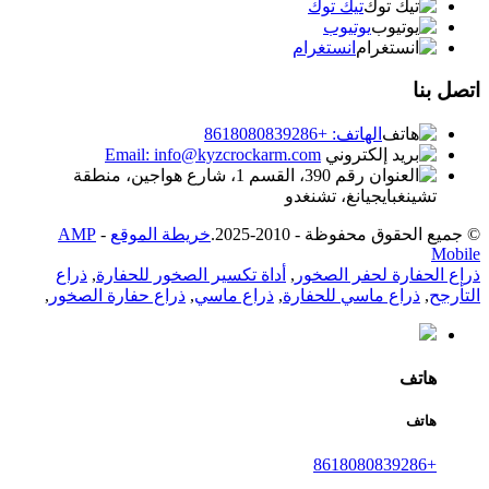
تيك توك
يوتيوب
انستغرام
اتصل بنا
الهاتف: +8618080839286
Email: info@kyzcrockarm.com
رقم 390، القسم 1، شارع هواجين، منطقة
تشينغبايجيانغ، تشنغدو
© جميع الحقوق محفوظة - 2010-2025.
خريطة الموقع
-
AMP
Mobile
ذراع الحفارة لحفر الصخور
,
أداة تكسير الصخور للحفارة
,
ذراع
التأرجح
,
ذراع ماسي للحفارة
,
ذراع ماسي
,
ذراع حفارة الصخور
,
هاتف
هاتف
+8618080839286