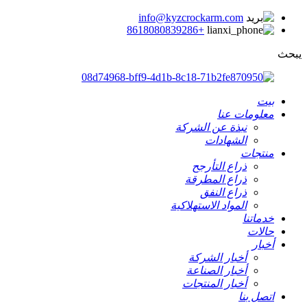
info@kyzcrockarm.com
+8618080839286
يبحث
بيت
معلومات عنا
نبذة عن الشركة
الشهادات
منتجات
ذراع التأرجح
ذراع المطرقة
ذراع النفق
المواد الاستهلاكية
خدماتنا
حالات
أخبار
أخبار الشركة
أخبار الصناعة
أخبار المنتجات
اتصل بنا