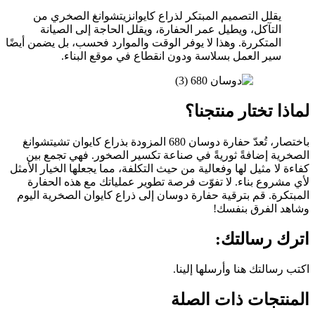
يقلل التصميم المبتكر لذراع كايوانزيتشوانغ الصخري من
التآكل، ويطيل عمر الحفارة، ويقلل الحاجة إلى الصيانة
المتكررة. وهذا لا يوفر الوقت والموارد فحسب، بل يضمن أيضًا
سير العمل بسلاسة ودون انقطاع في موقع البناء.
لماذا تختار منتجنا؟
باختصار، تُعدّ حفارة دوسان 680 المزودة بذراع كايوان تشيتشوانغ
الصخرية إضافةً ثوريةً في صناعة تكسير الصخور. فهي تجمع بين
كفاءة لا مثيل لها وفعالية من حيث التكلفة، مما يجعلها الخيار الأمثل
لأي مشروع بناء. لا تفوّت فرصة تطوير عملياتك مع هذه الحفارة
المبتكرة. قم بترقية حفارة دوسان إلى ذراع كايوان الصخرية اليوم
وشاهد الفرق بنفسك!
اترك رسالتك:
اكتب رسالتك هنا وأرسلها إلينا.
المنتجات ذات الصلة